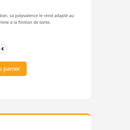
x
ution, sa polyvalence le rend adapté au
uel
me à la finition de tonte.
:
00 €.
5
€
u panier