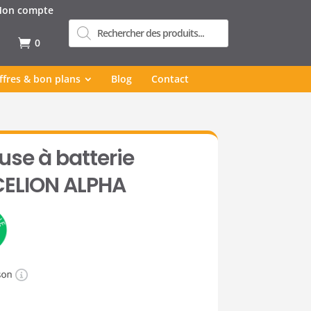
on compte
Recherche
de
produits
0
ffres & bon plans
Blog
Contact
use à batterie
CELION ALPHA