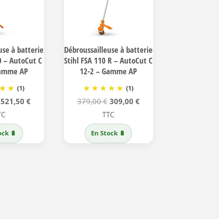
use à batterie
Débroussailleuse à batterie
0 – AutoCut C
Stihl FSA 110 R – AutoCut C
Gamme AP
12-2 – Gamme AP
(1)
(1)
Le
Le
Le
Le
521,50
€
379,00
€
309,00
€
prix
prix
prix
prix
TC
TTC
initial
actuel
initial
actuel
ock 🔋
En Stock 🔋
était :
est :
était :
est :
639,00 €.
521,50 €.
379,00 €.
309,00 €.