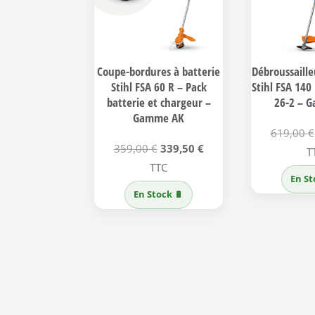
Coupe-bordures à batterie
Débroussaille
Stihl FSA 60 R – Pack
Stihl FSA 140
batterie et chargeur –
26-2 – 
Gamme AK
619,00
€
Le
Le
359,00
€
339,50
€
T
prix
prix
TTC
En St
initial
actuel
En Stock 🔋
était :
est :
359,00 €.
339,50 €.