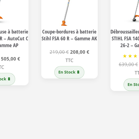
use à batterie
Coupe-bordures à batterie
Débroussaille
 R – AutoCut C
Stihl FSA 60 R – Gamme AK
STIHL FSA 14
Gamme AP
26-2 – 
Le
Le
219,00
€
208,00
€
Le
Le
505,00
€
prix
prix
TTC
639,00
€
prix
prix
TC
initial
actuel
En Stock 🔋
T
initial
actuel
était :
est :
ock 🔋
était :
est :
219,00 €.
208,00 €.
En St
619,00 €.
505,00 €.