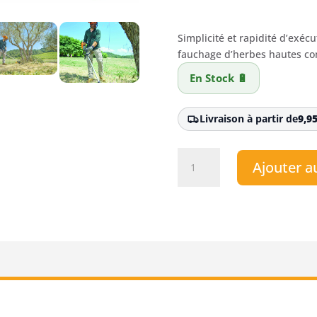
prix
pri
Simplicité et rapidité d’exéc
initial
act
fauchage d’herbes hautes com
était :
est 
En Stock 🔋
624,00 €.
432,
Livraison à partir de
9,9
quantité
Ajouter a
de
Débroussailleuse
à
batterie
PELLENC
-
EXCELION
ALPHA