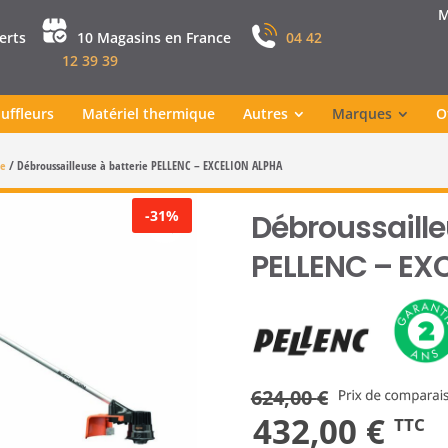
M
perts
10 Magasins en France
04 42
12 39 39
uffleurs
Matériel thermique
Autres
Marques
O
ie
/
Débroussailleuse à batterie PELLENC – EXCELION ALPHA
-31%
Débroussaille
PELLENC – EX
624,00
€
Le
Le
432,00
€
TTC