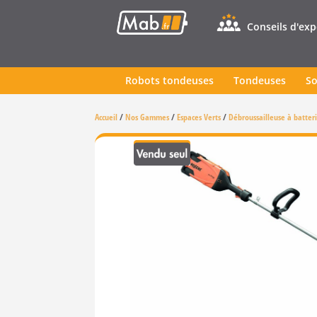
Conseils d'ex
Robots tondeuses
Tondeuses
So
Accueil
/
Nos Gammes
/
Espaces Verts
/
Débroussailleuse à batter