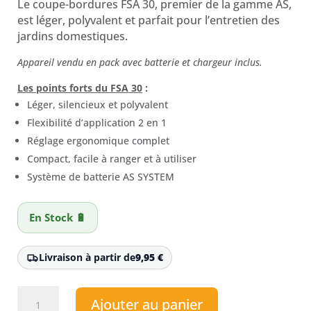
Le coupe-bordures FSA 30, premier de la gamme AS,
était :
est :
est léger, polyvalent et parfait pour l’entretien des
159,00 €.
150,00 €.
jardins domestiques.
Appareil vendu en pack avec batterie et chargeur inclus.
Les points forts du FSA 30
:
Léger, silencieux et polyvalent
Flexibilité d’application 2 en 1
Réglage ergonomique complet
Compact, facile à ranger et à utiliser
Système de batterie AS SYSTEM
En Stock 🔋
Livraison à partir de
9,95
€
quantité
Ajouter au panier
de