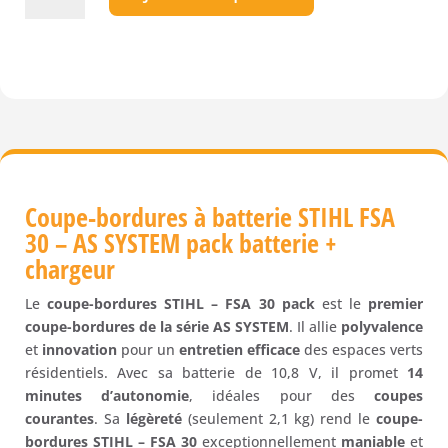
Coupe-
bordures
STIHL
-
FSA
30
-
(pack
batterie
Coupe-bordures à batterie STIHL FSA
+
30 – AS SYSTEM pack batterie +
chargeur)
chargeur
–
Gamme
Le
coupe-bordures STIHL – FSA 30 pack
est le
premier
AS
coupe-bordures de la série AS SYSTEM
. Il allie
polyvalence
et
innovation
pour un
entretien efficace
des espaces verts
résidentiels. Avec sa batterie de 10,8 V, il promet
14
minutes d’autonomie
, idéales pour des
coupes
courantes
. Sa
légèreté
(seulement 2,1 kg) rend le
coupe-
bordures STIHL – FSA 30
exceptionnellement
maniable
et