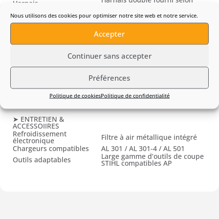
Harnais
version
Emplacement Smart Connector
Nous utilisons des cookies pour optimiser notre site web et notre service.
Compatibilité connectée
2 A
Accepter
➤ CARACTÉRISTIQUES
PHYSIQUES & SONORES
Poids (sans batterie)
5,2 kg
Continuer sans accepter
Longueur totale
1,80 m
Niveau de pression
80 dB(A)
sonore (LpA)
Préférences
Niveau de puissance
94 dB(A)
acoustique (LwA)
Politique de cookies
Politique de confidentialité
Niveau de vibrations
3,8 / 3,0 m/s²
gauche / droite
➤ ENTRETIEN &
ACCESSOIIRES
Refroidissement
Filtre à air métallique intégré
électronique
Chargeurs compatibles
AL 301 / AL 301-4 / AL 501
Large gamme d’outils de coupe
Outils adaptables
STIHL compatibles AP