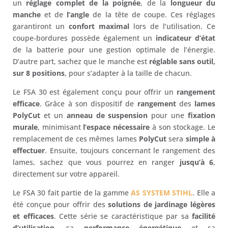
un
réglage complet de la poignée
, de la
longueur du
manche
et de
l’angle
de la tête de coupe. Ces réglages
garantiront un
confort maximal
lors de l’utilisation. Ce
coupe-bordures possède également un
indicateur d’état
de la batterie pour une gestion optimale de l’énergie.
D’autre part, sachez que le manche est
réglable sans outil,
sur 8 positions
, pour s’adapter à la taille de chacun.
Le FSA 30 est également conçu pour offrir un
rangement
efficace
. Grâce à son dispositif de
rangement
des
lames
PolyCut
et un
anneau de suspension
pour une
fixation
murale
, minimisant
l’espace nécessaire
à son stockage. Le
remplacement de ces mêmes lames
PolyCut
sera
simple à
effectuer
. Ensuite, toujours concernant le rangement des
lames, sachez que vous pourrez en ranger
jusqu’à 6
,
directement sur votre appareil.
Le FSA 30 fait partie de la gamme
AS SYSTEM STIHL
. Elle a
été conçue pour offrir des
solutions de jardinage légères
et efficaces
. Cette série se caractéristique par sa
facilité
d’utilisation
, sa
performance énergétique
et sa