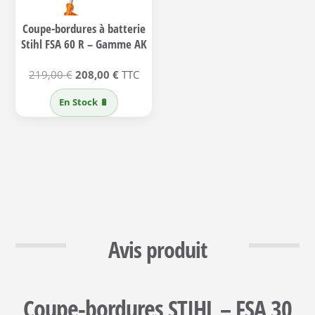
Coupe-bordures à batterie
Stihl FSA 60 R – Gamme AK
Le
Le
219,00
€
208,00
€
TTC
prix
prix
En Stock 🔋
initial
actuel
était :
est :
219,00 €.
208,00 €.
Avis produit
Coupe-bordures STIHL – FSA 30