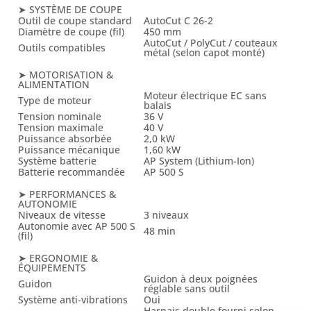
➤ SYSTÈME DE COUPE
Outil de coupe standard
AutoCut C 26-2
Diamètre de coupe (fil)
450 mm
AutoCut / PolyCut / couteaux
Outils compatibles
métal (selon capot monté)
➤ MOTORISATION &
ALIMENTATION
Moteur électrique EC sans
Type de moteur
balais
Tension nominale
36 V
Tension maximale
40 V
Puissance absorbée
2,0 kW
Puissance mécanique
1,60 kW
Système batterie
AP System (Lithium-Ion)
Batterie recommandée
AP 500 S
➤ PERFORMANCES &
AUTONOMIE
Niveaux de vitesse
3 niveaux
Autonomie avec AP 500 S
48 min
(fil)
➤ ERGONOMIE &
ÉQUIPEMENTS
Guidon à deux poignées
Guidon
réglable sans outil
Système anti-vibrations
Oui
Harnais double fourni selon