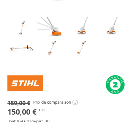
159,00
€
Le
Le
150,00
€
TTC
prix
prix
Dont
:
0,74 €
d'éco-part, DEEE
initial
actuel