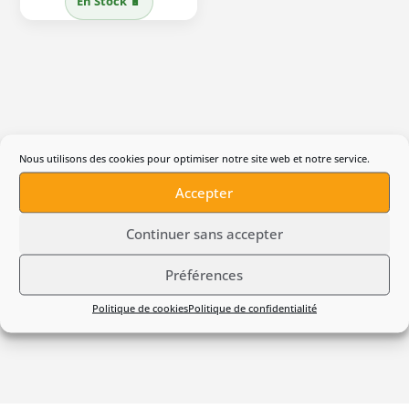
En Stock 🔋
initial
actuel
était :
est :
97,11 €.
82,00 €.
Nous utilisons des cookies pour optimiser notre site web et notre service.
Avis produit
Accepter
Continuer sans accepter
Chargeur 2,2 A PELLENC
Préférences
Politique de cookies
Politique de confidentialité