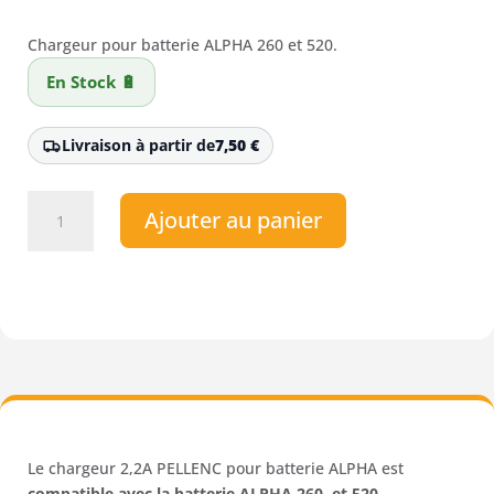
prix
prix
initial
actuel
Chargeur pour batterie ALPHA 260 et 520.
était :
est :
En Stock 🔋
108,00 €.
91,00 €.
Livraison à partir de
7,50
€
quantité
Ajouter au panier
de
Chargeur
2,2
A
PELLENC
Le chargeur 2,2A PELLENC pour batterie ALPHA est
compatible avec la batterie ALPHA 260, et 520.