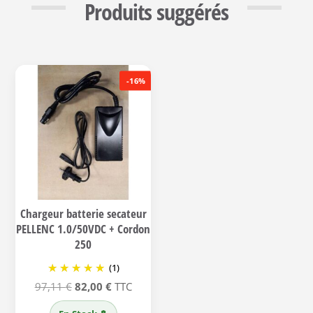
Produits suggérés
-16%
Chargeur batterie secateur
PELLENC 1.0/50VDC + Cordon
250
(1)
Le
Le
97,11
€
82,00
€
TTC
prix
prix