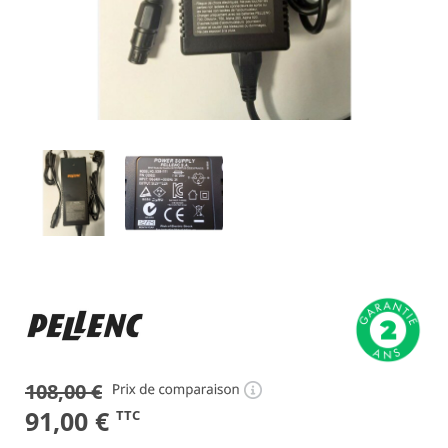
108,00
€
Le
Le
91,00
€
TTC