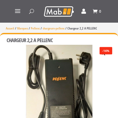
0
Accueil
/
Marques
/
Pellenc
/
chargeurs-pellenc
/
Chargeur 2,2 A PELLENC
CHARGEUR 2,2 A PELLENC
-16%