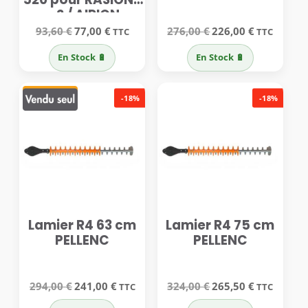
– 2 / AIRION
PELLENC
Le
Le
Le
Le
93,60
€
77,00
€
276,00
€
226,00
€
TTC
TTC
prix
prix
prix
prix
initial
actuel
initial
actuel
En Stock 🔋
En Stock 🔋
était :
est :
était :
est :
93,60 €.
77,00 €.
276,00 €.
226,00 €.
-18%
-18%
Lamier R4 63 cm
Lamier R4 75 cm
PELLENC
PELLENC
Le
Le
Le
Le
294,00
€
241,00
€
324,00
€
265,50
€
TTC
TTC
prix
prix
prix
prix
initial
actuel
initial
actuel