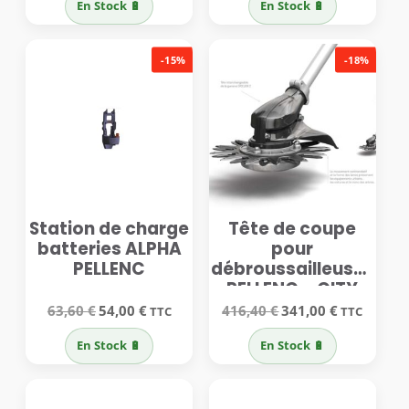
En Stock 🔋
En Stock 🔋
était :
est :
était :
est :
294,00 €.
241,00 €.
324,00 €.
265,50 €.
-15%
-18%
Station de charge
Tête de coupe
batteries ALPHA
pour
PELLENC
débroussailleuses
PELLENC – CITY
CUT
Le
Le
Le
Le
63,60
€
54,00
€
416,40
€
341,00
€
TTC
TTC
prix
prix
prix
prix
initial
actuel
initial
actuel
En Stock 🔋
En Stock 🔋
était :
est :
était :
est :
63,60 €.
54,00 €.
416,40 €.
341,00 €.