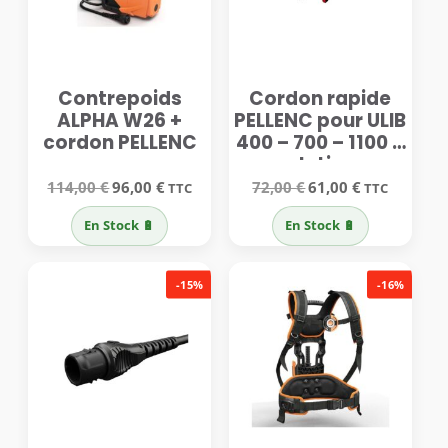
Contrepoids
Cordon rapide
ALPHA W26 +
PELLENC pour ULIB
cordon PELLENC
400 – 700 – 1100 +
platine
Le
Le
Le
Le
114,00
€
96,00
€
72,00
€
61,00
€
TTC
TTC
prix
prix
prix
prix
initial
actuel
initial
actuel
En Stock 🔋
En Stock 🔋
était :
est :
était :
est :
114,00 €.
96,00 €.
72,00 €.
61,00 €.
-15%
-16%