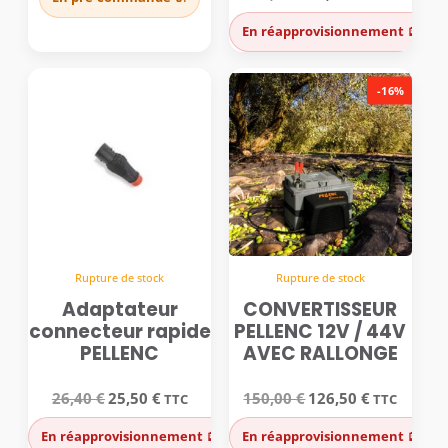
était :
est :
prix
prix
72,00 €.
61,00 €.
initial
actuel
En réapprovisionnement 🪫
était :
est :
92,45 €.
76,00 €.
-16%
Rupture de stock
Rupture de stock
Adaptateur
CONVERTISSEUR
connecteur rapide
PELLENC 12V / 44V
PELLENC
AVEC RALLONGE
Le
Le
Le
Le
26,40
€
25,50
€
150,00
€
126,50
€
TTC
TTC
prix
prix
prix
prix
initial
actuel
initial
actuel
En réapprovisionnement 🪫
En réapprovisionnement 🪫
était :
est :
était :
est :