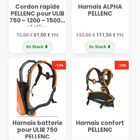
Cordon rapide
Harnais ALPHA
PELLENC pour ULIB
PELLENC
750 – 1200 – 1500 +
platine
Le
Le
Le
Le
72,00
€
61,00
€
132,00
€
111,50
€
TTC
TTC
prix
prix
prix
prix
initial
actuel
initial
actuel
En Stock 🔋
En Stock 🔋
était :
est :
était :
est :
72,00 €.
61,00 €.
132,00 €.
111,50 €.
-16%
-16%
Harnais batterie
Harnais confort
pour ULIB 750
PELLENC
PELLENC