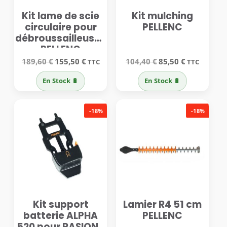
Kit lame de scie
Kit mulching
circulaire pour
PELLENC
débroussailleuses
PELLENC
Le
Le
Le
Le
189,60
€
155,50
€
104,40
€
85,50
€
TTC
TTC
prix
prix
prix
prix
initial
actuel
initial
actuel
En Stock 🔋
En Stock 🔋
était :
est :
était :
est :
189,60 €.
155,50 €.
104,40 €.
85,50 €.
-18%
-18%
Kit support
Lamier R4 51 cm
batterie ALPHA
PELLENC
520 pour RASION 1