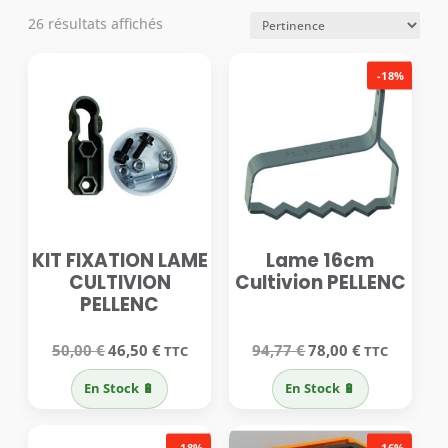
26 résultats affichés
-18%
KIT FIXATION LAME
Lame 16cm
CULTIVION
Cultivion PELLENC
PELLENC
Le
Le
Le
Le
50,00
€
46,50
€
94,77
€
78,00
€
TTC
TTC
prix
prix
prix
prix
initial
actuel
initial
actuel
En Stock 🔋
En Stock 🔋
était :
est :
était :
est :
50,00 €.
46,50 €.
94,77 €.
78,00 €.
-18%
-16%