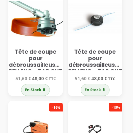
Tête de coupe
Tête de coupe
pour
pour
débroussailleuses
débroussailleuses
PELLENC – TAP CUT
PELLENC – TAP CUT
2
3
Le
Le
Le
Le
51,60
€
48,00
€
51,60
€
48,00
€
TTC
TTC
prix
prix
prix
prix
initial
actuel
initial
actuel
En Stock 🔋
En Stock 🔋
était :
est :
était :
est :
51,60 €.
48,00 €.
51,60 €.
48,00 €.
-16%
-15%