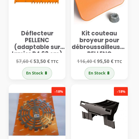
Déflecteur
Kit couteau
PELLENC
broyeur pour
(adaptable sur
débroussailleuses
lamier R4 63 cm)
PELLENC
Le
Le
Le
Le
57,60
€
53,50
€
116,40
€
95,50
€
TTC
TTC
prix
prix
prix
prix
initial
actuel
initial
actuel
En Stock 🔋
En Stock 🔋
était :
est :
était :
est :
57,60 €.
53,50 €.
116,40 €.
95,50 €.
-18%
-18%