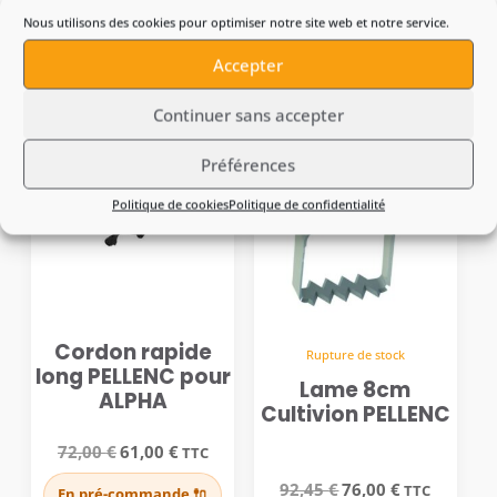
Nous utilisons des cookies pour optimiser notre site web et notre service.
Le
Le
Le
Le
96,00
€
81,00
€
186,00
€
157,00
€
TTC
TTC
prix
prix
prix
prix
Accepter
initial
actuel
initial
actuel
En Stock 🔋
En Stock 🔋
était :
est :
était :
est :
96,00 €.
81,00 €.
186,00 €.
157,00 €.
Continuer sans accepter
-15%
-18%
Préférences
Politique de cookies
Politique de confidentialité
Cordon rapide
Rupture de stock
long PELLENC pour
Lame 8cm
ALPHA
Cultivion PELLENC
Le
Le
72,00
€
61,00
€
TTC
prix
prix
initial
actuel
Le
Le
92,45
€
76,00
€
TTC
En pré-commande 🔌