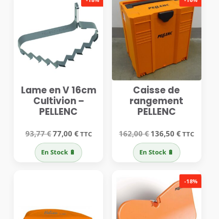
Lame en V 16cm
Caisse de
Cultivion –
rangement
PELLENC
PELLENC
Le
Le
Le
Le
93,77
€
77,00
€
162,00
€
136,50
€
TTC
TTC
prix
prix
prix
prix
initial
actuel
initial
actuel
En Stock 🔋
En Stock 🔋
était :
est :
était :
est :
93,77 €.
77,00 €.
162,00 €.
136,50 €.
-18%